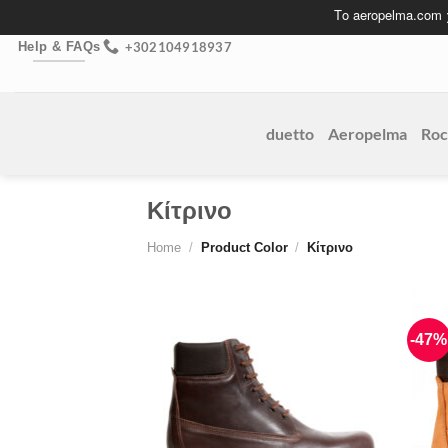
Skip
Το aeropelma.com
to
+302104918937
Help & FAQs
content
duetto
Aeropelma
Roc
Κίτρινο
Home
/
Product Color
/
Κίτρινο
-47%