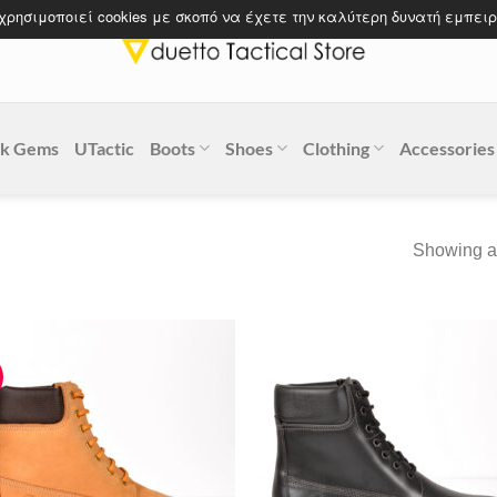
 χρησιμοποιεί cookies με σκοπό να έχετε την καλύτερη δυνατή εμπειρ
k Gems
UTactic
Boots
Shoes
Clothing
Accessories
Showing al