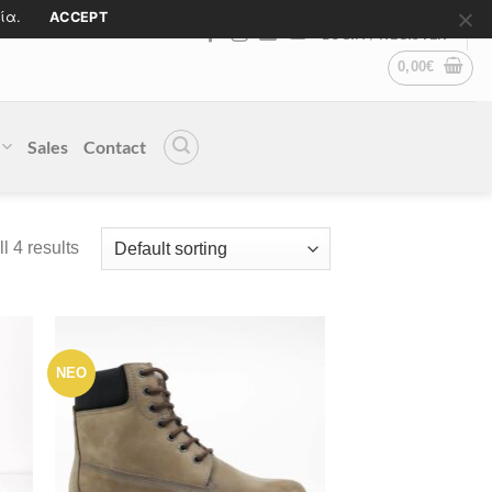
ία.
ACCEPT
LOGIN / REGISTER
0,00
€
Sales
Contact
l 4 results
ΝΕΟ