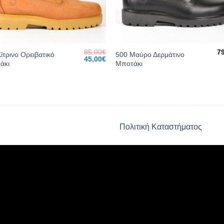
85,00
€
7
ίτρινο Ορειβατικό
500 Μαύρο Δερμάτινο
Original
Current
45,00
€
άκι
Μποτάκι
price
price
was:
is:
85,00€.
45,00€.
Πολιτική Καταστήματος