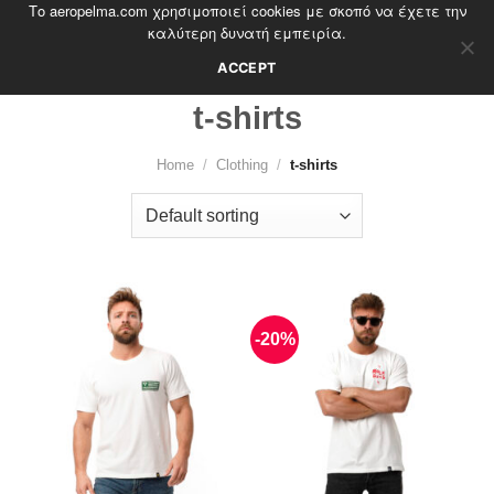
Το aeropelma.com χρησιμοποιεί cookies με σκοπό να έχετε την
Skip
καλύτερη δυνατή εμπειρία.
to
content
ACCEPT
t-shirts
Home
/
Clothing
/
t-shirts
-20%