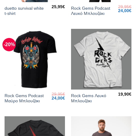
25,95
€
29,95
€
duetto survival white
Rock Gems Podcast
Original
Cu
24,00
€
t-shirt
Λευκό Μπλουζάκι
price
pr
was:
is:
29,95€.
24
-20%
29,95
€
19,90
€
Rock Gems Podcast
Rock Gems Λευκό
Original
Current
24,00
€
Μαύρο Μπλουζάκι
Μπλουζάκι
price
price
was:
is:
29,95€.
24,00€.