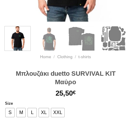
Home
/
Clothing
/
t-shirts
Μπλουζάκι duetto SURVIVAL KIT
Μαύρο
25,50
€
Size
S
M
L
XL
XXL