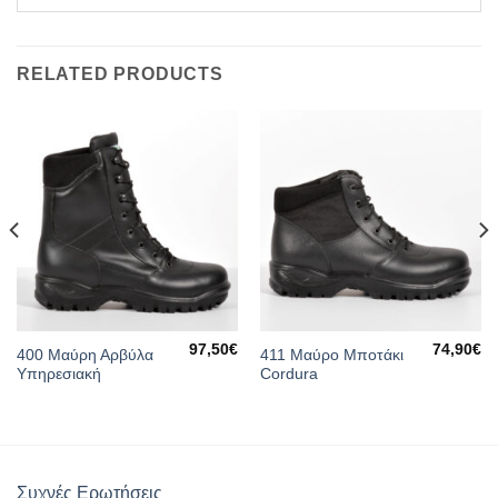
RELATED PRODUCTS
97,50
€
74,90
€
400 Μαύρη Αρβύλα
411 Μαύρο Μποτάκι
Current
Υπηρεσιακή
Cordura
price
s:
19,90€.
Συχνές Ερωτήσεις