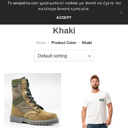
Το aeropelma.com χρησιμοποιεί cookies με σκοπό να έχετε την
Skip
καλύτερη δυνατή εμπειρία.
to
content
ACCEPT
Khaki
Home
/
Product Color
/
Khaki