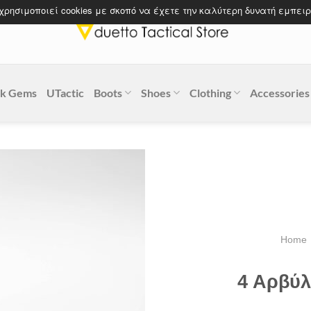
 χρησιμοποιεί cookies με σκοπό να έχετε την καλύτερη δυνατή εμπειρ
k Gems
UTactic
Boots
Shoes
Clothing
Accessories
Home
4 Αρβύλ