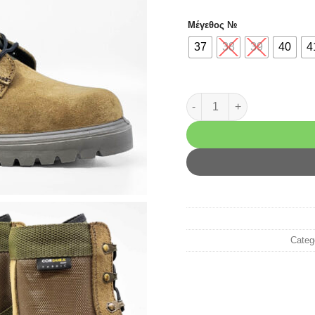
Μέγεθος №
37
38
39
40
4
4 Αρβύλα Χακί Cordura qua
Categ