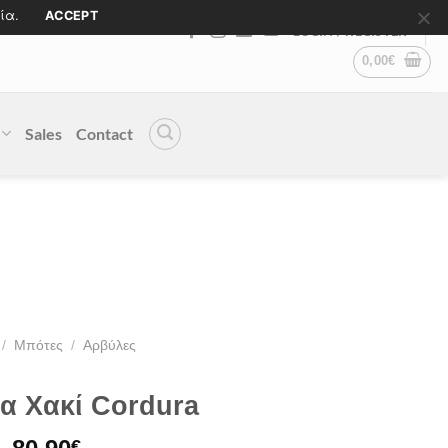
ία.
ACCEPT
LOGIN / REGISTER
0,00
€
Sales
Contact
/
Μπότες
/
Αρβύλες
α Χακί Cordura
€