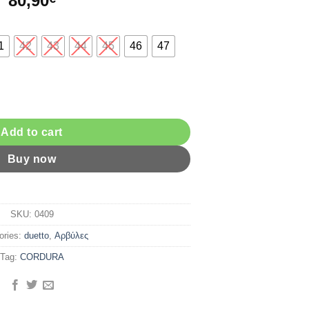
80,90
1
42
43
44
45
46
47
ntity
Add to cart
Buy now
SKU:
0409
ories:
duetto
,
Αρβύλες
Tag:
CORDURA