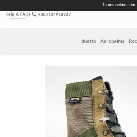
Skip
Το aeropelma.com
to
+302104918937
Help & FAQs
content
duetto
Aeropelma
Roc