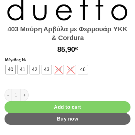
403 Μαύρη Αρβύλα με Φερμουάρ ΥΚΚ
& Cordura
85,90
€
Μέγεθος №
40
41
42
43
44
45
46
403 Μαύρη Αρβύλα με Φερμουάρ ΥΚΚ & Cordura quantity
Add to cart
Buy now