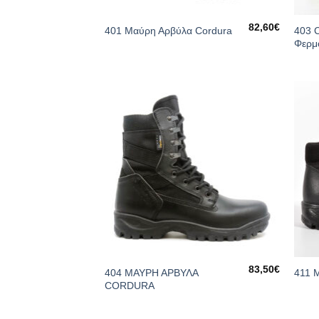
82,60
€
403 
401 Μαύρη Αρβύλα Cordura
Φερμ
83,50
€
404 ΜΑΥΡΗ ΑΡΒΥΛΑ
411 
CORDURA