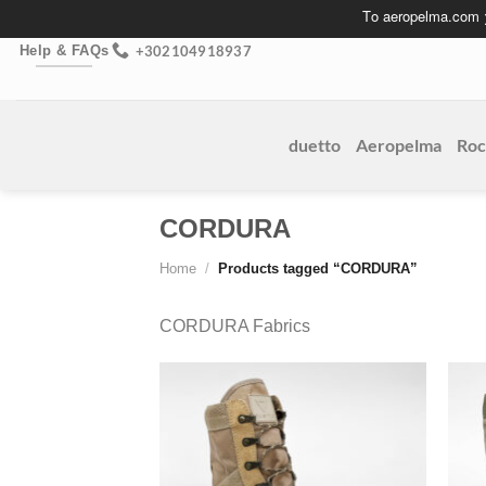
Skip
Το aeropelma.com
to
+302104918937
Help & FAQs
content
duetto
Aeropelma
Roc
CORDURA
Home
/
Products tagged “CORDURA”
CORDURA Fabrics