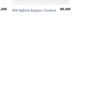
5,90
€
88,40
€
404 Αρβύλα Ερήμου Cordura