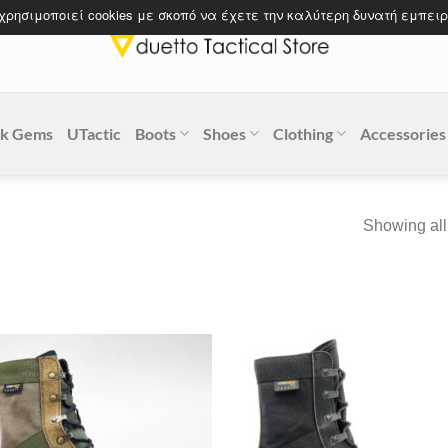
 χρησιμοποιεί cookies με σκοπό να έχετε την καλύτερη δυνατή εμπειρ
k Gems
UTactic
Boots
Shoes
Clothing
Accessories
Showing all