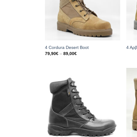
4 Cordura Desert Boot
4 Αρβ
Price
79,90
€
–
89,00
€
range:
79,90€
through
89,00€