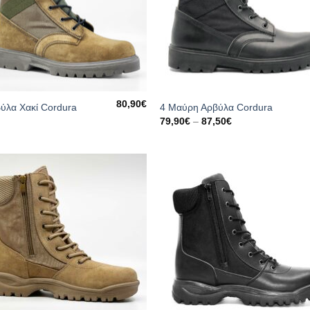
80,90
€
ύλα Χακί Cordura
4 Μαύρη Αρβύλα Cordura
Price
79,90
€
–
87,50
€
range:
79,90€
through
87,50€