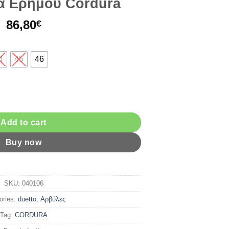
α Ερήμου Cordura
86,80
€
4
45
46
a quantity
Add to cart
Buy now
SKU:
040106
ories:
duetto
,
Αρβύλες
Tag:
CORDURA