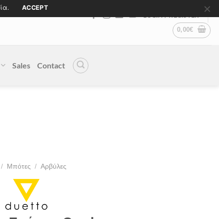
ία.
ACCEPT
LOGIN / REGISTER
0,00
€
Sales
Contact
/
Μπότες
/
Αρβύλες