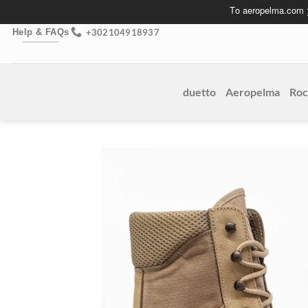
Skip
Το aeropelma.com
to
+302104918937
Help & FAQs
content
duetto
Aeropelma
Roc