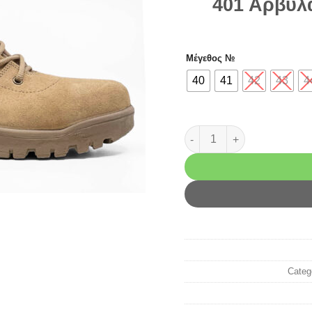
401 Αρβύλ
Μέγεθος №
40
41
42
43
4
401 Αρβύλα Ερήμου Cordur
Categ