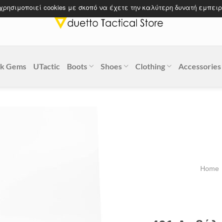
 χρησιμοποιεί cookies με σκοπό να έχετε την καλύτερη δυνατή εμπειρ
k Gems
UTactic
Boots
Shoes
Clothing
Accessories
Home