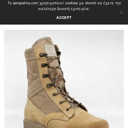
Το aeropelma.com χρησιμοποιεί cookies με σκοπό να έχετε την
Skip
καλύτερη δυνατή εμπειρία.
to
content
ACCEPT