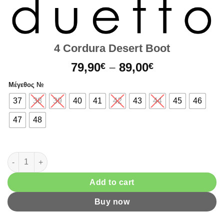
4 Cordura Desert Boot
Price
79,90
–
89,00
€
€
range:
Μέγεθος №
79,90€
through
37
38
39
40
41
42
43
44
45
46
89,00€
47
48
4 Cordura Desert Boot quantity
Add to cart
Buy now