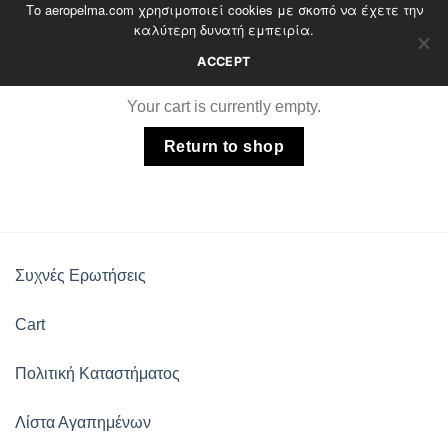
Το aeropelma.com χρησιμοποιεί cookies με σκοπό να έχετε την
Skip
καλύτερη δυνατή εμπειρία.
to
content
ACCEPT
Your cart is currently empty.
Return to shop
Συχνές Ερωτήσεις
Cart
Πολιτική Καταστήματος
Λίστα Αγαπημένων