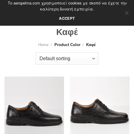
Το aeropelma.com χρησιμοποιεί cookies με σκοπό να έχετε την
Skip
καλύτερη δυνατή εμπειρία.
to
content
ACCEPT
Καφέ
Home
/
Product Color
/
Καφέ