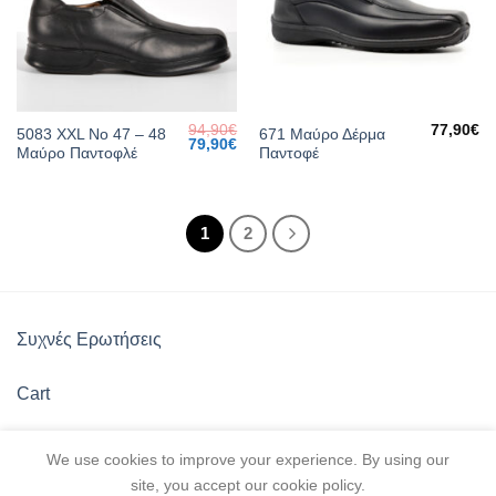
94,90
€
77,90
€
5083 XXL Νο 47 – 48
671 Μαύρο Δέρμα
Original
Current
79,90
€
Μαύρο Παντοφλέ
Παντοφέ
price
price
was:
is:
94,90€.
79,90€.
1
2
Συχνές Ερωτήσεις
Cart
Πολιτική Καταστήματος
We use cookies to improve your experience. By using our
site, you accept our cookie policy.