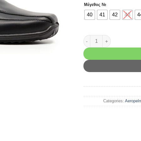
Μέγεθος №
40
41
42
43
4
671 Μαύρο Δέρμα Παντοφέ 
Categories:
Aeropel