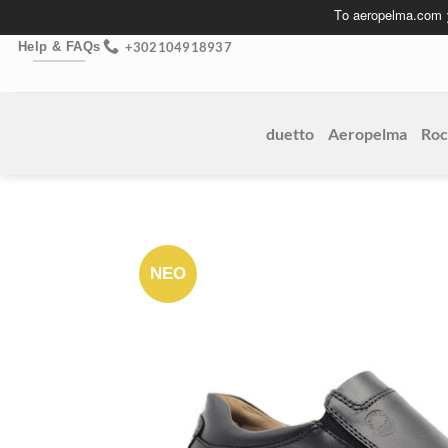
Skip
Το aeropelma.com
to
+302104918937
Help & FAQs
content
duetto
Aeropelma
Roc
ΝΕΟ