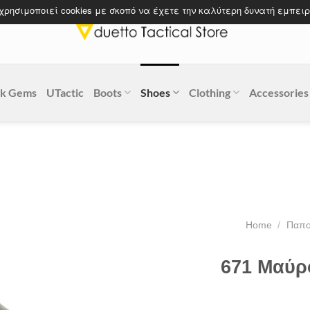
 χρησιμοποιεί cookies με σκοπό να έχετε την καλύτερη δυνατή εμπειρ
k Gems
UTactic
Boots
Shoes
Clothing
Accessories
Home
/
Παπο
671 Μαύρ