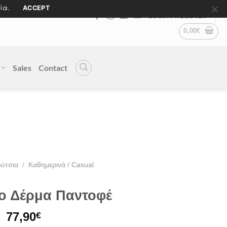
ία.
ACCEPT
LOGIN / REGISTER
0,00
€
Sales
Contact
ύτσια
/
Kαθημερινά / Casual
ο Δέρμα Παντοφέ
77,90
€