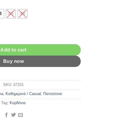
4
45
46
quantity
Add to cart
Buy now
SKU:
67101
ma
,
Kαθημερινά / Casual
,
Παπούτσια
Tag:
Κορδόνια