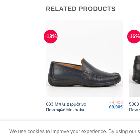
RELATED PRODUCTS
-13%
-16%
79,90
€
79,90
€
683 Μπλε Δερμάτινο
5083
νι
Original
Current
Original
Current
69,90
€
69,90
€
Παντοφλέ Μοκασίνι
Παντ
price
price
price
price
was:
is:
was:
is:
79,90€.
69,90€.
79,90€.
69,90€.
We use cookies to improve your experience. By using our si
Συχνές Ερωτήσεις
Cart