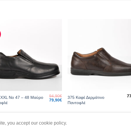
94,90
€
7
 XXL Νο 47 – 48 Μαύρο
375 Καφέ Δερμάτινο
Original
Current
79,90
€
οφλέ
Παντοφλέ
price
price
was:
is:
94,90€.
79,90€.
te, you accept our cookie policy.
Πολιτική Καταστήματος