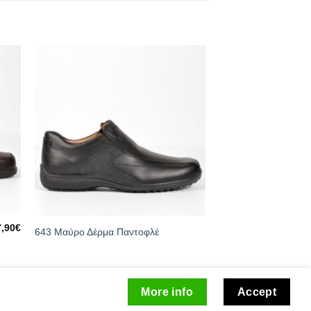
7,90
€
643 Μαύρο Δέρμα Παντοφλέ
More info
Accept
Λίστα Αγαπημένων