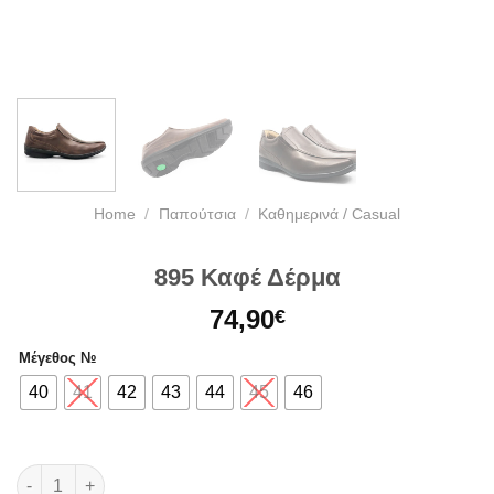
Home
/
Παπούτσια
/
Kαθημερινά / Casual
895 Καφέ Δέρμα
74,90
€
Μέγεθος №
40
41
42
43
44
45
46
895 Καφέ Δέρμα quantity