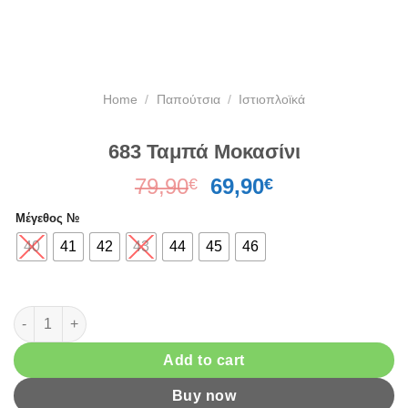
Home
/
Παπούτσια
/
Ιστιοπλοϊκά
683 Ταμπά Μοκασίνι
Original
Current
79,90
69,90
€
€
price
price
Μέγεθος №
was:
is:
79,90€.
69,90€.
40
41
42
43
44
45
46
683 Ταμπά Μοκασίνι quantity
Add to cart
Buy now